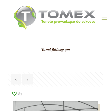
Tunel foliowy 9m
82