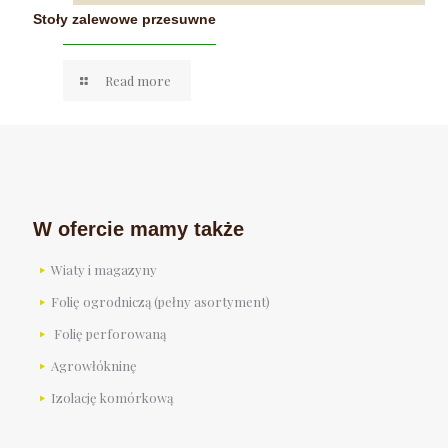
Stoły zalewowe przesuwne
Read more
W ofercie mamy także
Wiaty i magazyny
Folię ogrodniczą (pełny asortyment)
Folię perforowaną
Agrowłókninę
Izolację komórkową