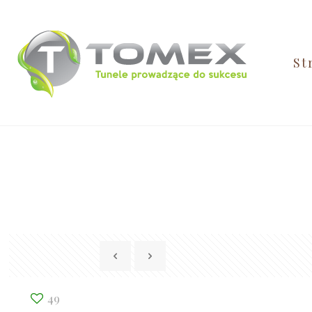
St
49