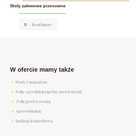
Stoły zalewowe przesuwne
Read more
W ofercie mamy także
Wiaty i magazyny
Folię ogrodniczą (pełny asortyment)
Folię perforowaną
Agrowłókninę
Izolację komórkową